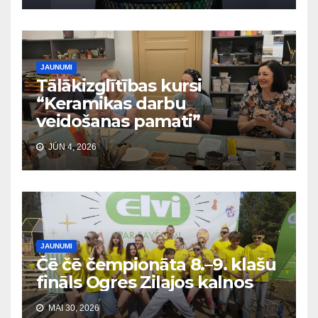
JAUNUMI
Tālākizglītības kursi
“Keramikas darbu
veidošanas pamati”
JŪN 4, 2026
JAUNUMI
Čē čē čempionāta 8.–9. klašu
fināls Ogres Zilajos kalnos
MAI 30, 2026