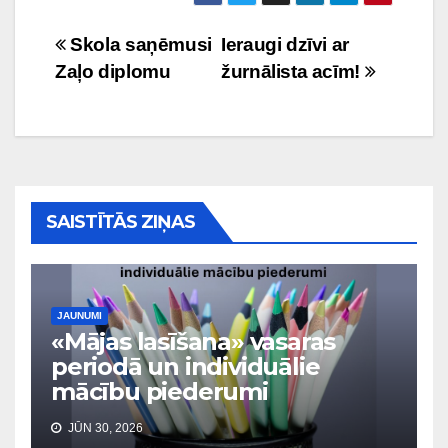
Ziņu
Skola saņēmusi
Ieraugi dzīvi ar
Zaļo diplomu
žurnālista acīm!
izvēlne
SAISTĪTĀS ZIŅAS
JAUNUMI
«Mājas lasīšana» vasaras
periodā un individuālie
mācību piederumi
JŪN 30, 2026