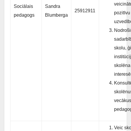
veicināt
Sociālais
Sandra
25912911
pozitīvu
pedagogs
Blumberga
uzvedīb
Nodroši
sadarbī
skolu, ģ
institūc
skolēna
interesē
Konsult
skolēnu
vecākus
pedago
Veic sk