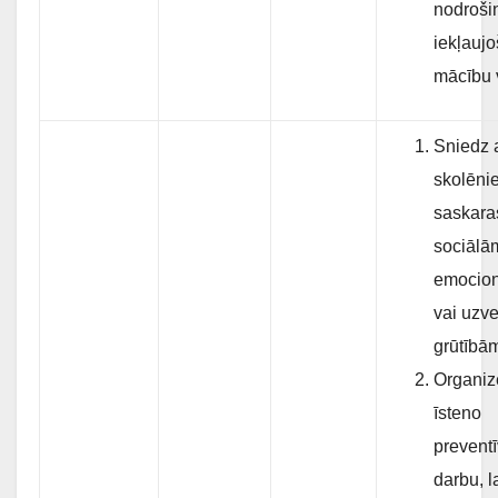
nodroši
iekļauj
mācību v
Sniedz 
skolēnie
saskara
sociālā
emocio
vai uzv
grūtībā
Organiz
īsteno
prevent
darbu, l