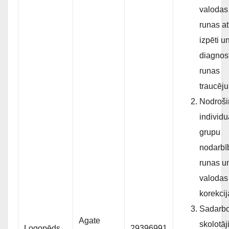
valodas
runas at
izpēti u
diagnos
runas
traucēj
Nodroši
individu
grupu
nodarbī
runas u
valodas
korekcij
Sadarbo
Agate
skolotā
Logopēds
29396991