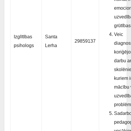
emocion
uzvedīb
grūtības
Veic
Izglītības
Santa
29859137
diagnost
psihologs
Lerha
koriģēj
darbu a
skolēni
kuriem i
mācību 
uzvedīb
problēm
Sadarbo
pedago
vecākie