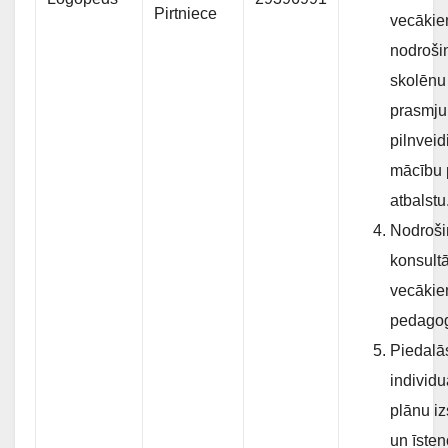
Pirtniece
vecākiem
nodroši
skolēnu
prasmju
pilnveid
mācību 
atbalstu
Nodroši
konsultā
vecākie
pedago
Piedalā
individu
plānu iz
un īste