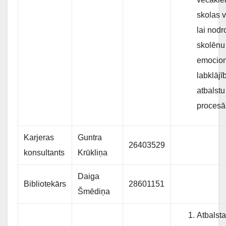
skolas 
lai nodr
skolēnu
emocio
labklājī
atbalst
procesā
Karjeras
Guntra
26403529
konsultants
Krūkliņa
Daiga
Bibliotekārs
28601151
Šmēdiņa
Atbalsta