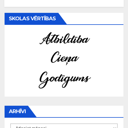
SKOLAS VĒRTĪBAS
ARHĪVI
Arhīvi