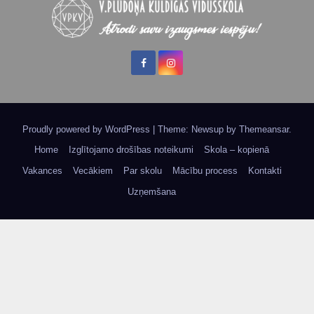
Proudly powered by WordPress
|
Theme: Newsup by
Themeansar
.
Home
Izglītojamo drošības noteikumi
Skola – kopienā
Vakances
Vecākiem
Par skolu
Mācību process
Kontakti
Uzņemšana