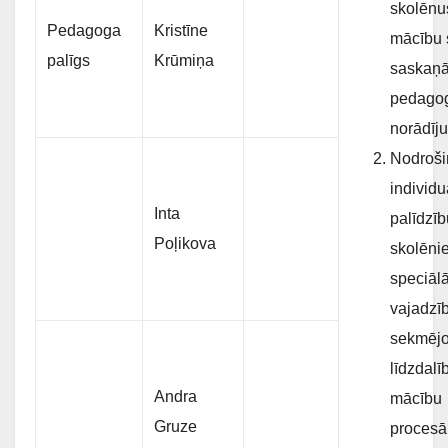
skolēnu
Pedagoga
Kristīne
mācību 
palīgs
Krūmiņa
saskaņā
pedago
norādīj
Nodroši
individu
Inta
palīdzīb
Poļikova
skolēni
speciāl
vajadzī
sekmējo
līdzdalī
Andra
mācību
Gruze
procesā