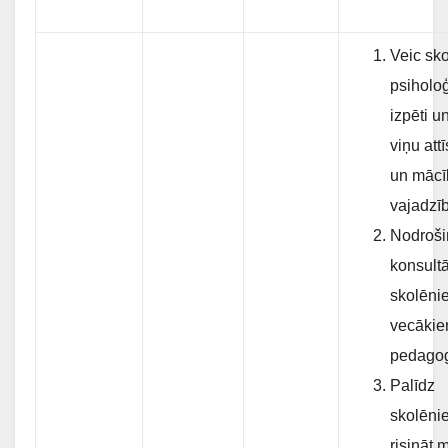
Veic sk
psiholo
izpēti u
viņu att
un mācī
vajadzī
Nodroši
konsultā
skolēni
vecākie
pedago
Palīdz
skolēni
risināt 