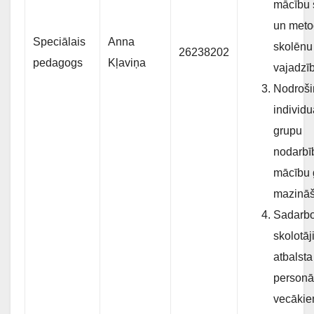
mācību 
un met
Speciālais
Anna
skolēnu
26238202
pedagogs
Kļaviņa
vajadzī
Nodroši
individu
grupu
nodarbī
mācību 
mazināš
Sadarbo
skolotāj
atbalsta
personā
vecākiem