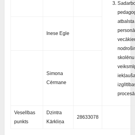
Sadarbo
pedago
atbalsta
personā
Inese
Egle
vecākiem
nodroši
skolēnu
veiksmī
Simona
iekļauš
Cērmane
izglītība
procesā
Veselības
Dzintra
28633078
punkts
Kārkliņa