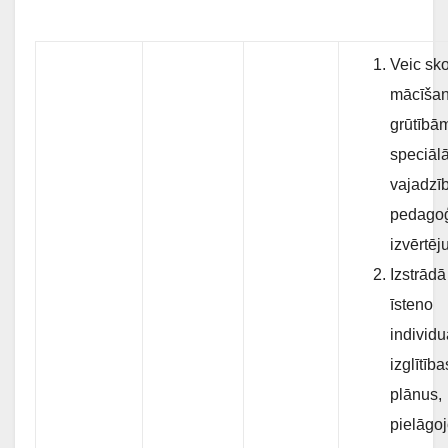
Veic sk
mācīša
grūtībā
speciāl
vajadzī
pedago
izvērtēj
Izstrādā
īsteno
individu
izglītība
plānus,
pielāgoj