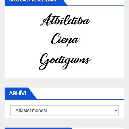
ARHĪVI
Arhīvi