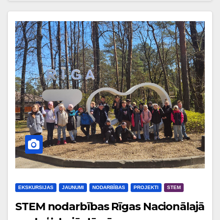
EKSKURSIJAS
JAUNUMI
NODARBĪBAS
PROJEKTI
STEM
STEM nodarbības Rīgas Nacionālajā