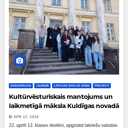
EKSKURSIJAS
JAUNUMI
LATVIJAS SKOLAS SOMA
PROJEKTI
Kultūrvēsturiskais mantojums un
laikmetīgā māksla Kuldīgas novadā
APR 22, 2026
22. aprīlī 12. klases skolēni, apgūstot latviešu valodas