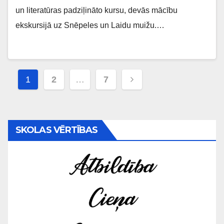
un literatūras padziļināto kursu, devās mācību
ekskursijā uz Snēpeles un Laidu muižu.…
Ziņu
1
2
…
7
numerācija
pēc
SKOLAS VĒRTĪBAS
lappusēm