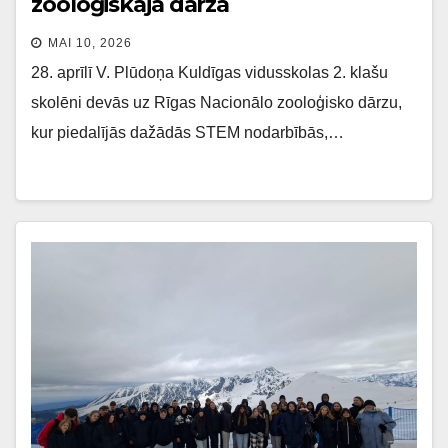
zooloģiskajā dārzā
MAI 10, 2026
28. aprīlī V. Plūdoņa Kuldīgas vidusskolas 2. klašu
skolēni devās uz Rīgas Nacionālo zooloģisko dārzu,
kur piedalījās dažādās STEM nodarbībās,…