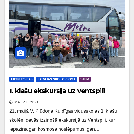
EKSKURSIJAS
LATVIJAS SKOLAS SOMA
STEM
1. klašu ekskursija uz Ventspili
MAI 21, 2026
21. maijā V. Plūdoņa Kuldīgas vidusskolas 1. klašu
skolēni devās izzinošā ekskursijā uz Ventspili, kur
iepazina gan kosmosa noslēpumus, gan…