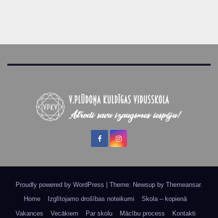
Proudly powered by WordPress
|
Theme: Newsup by
Themeansar
.
Home
Izglītojamo drošības noteikumi
Skola – kopienā
Vakances
Vecākiem
Par skolu
Mācību process
Kontakti