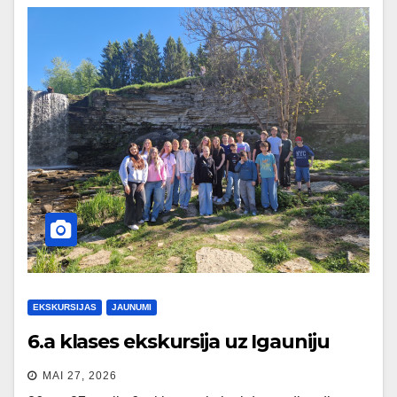
EKSKURSIJAS
JAUNUMI
6.a klases ekskursija uz Igauniju
MAI 27, 2026