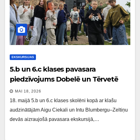
EKSKURSIJAS
5.b un 6.c klases pavasara
piedzīvojums Dobelē un Tērvetē
MAI 18, 2026
18. maijā 5.b un 6.c klases skolēni kopā ar klašu
audzinātājām Aigu Ciekali un Intu Blumbergu–Zeltiņu
devās aizraujošā pavasara ekskursijā,…