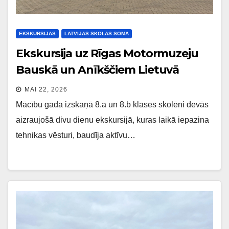
EKSKURSIJAS
LATVIJAS SKOLAS SOMA
Ekskursija uz Rīgas Motormuzeju
Bauskā un Anīkščiem Lietuvā
MAI 22, 2026
Mācību gada izskaņā 8.a un 8.b klases skolēni devās
aizraujošā divu dienu ekskursijā, kuras laikā iepazina
tehnikas vēsturi, baudīja aktīvu…