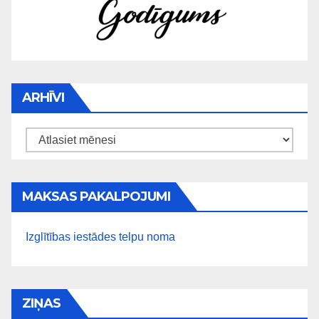
ARHĪVI
Arhīvi
MAKSAS PAKALPOJUMI
Izglītības iestādes telpu noma
ZIŅAS