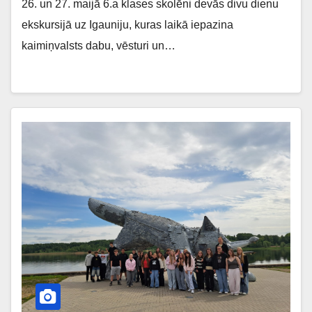
26. un 27. maijā 6.a klases skolēni devās divu dienu
ekskursijā uz Igauniju, kuras laikā iepazina
kaimiņvalsts dabu, vēsturi un…