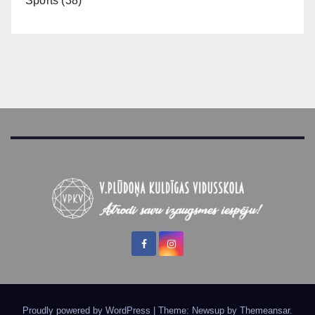
Sports
(38)
Proudly powered by WordPress
|
Theme: Newsup by
Themeansar
.