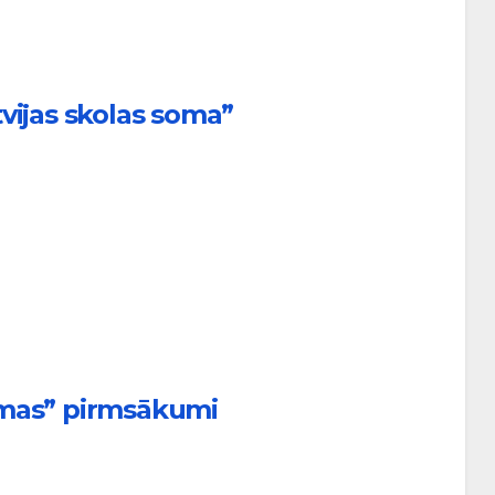
tvijas skolas soma”
omas” pirmsākumi