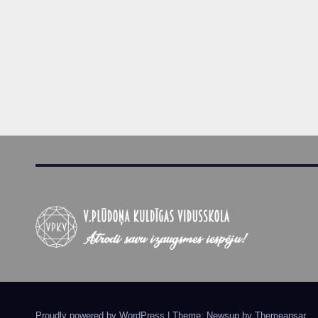
Proudly powered by WordPress
|
Theme: Newsup by
Themeansar
.