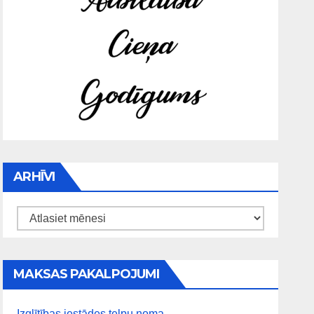
ARHĪVI
Arhīvi
MAKSAS PAKALPOJUMI
Izglītības iestādes telpu noma