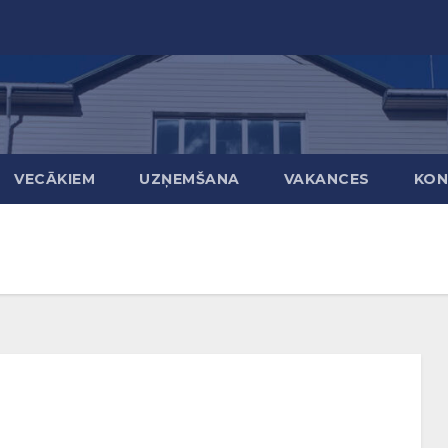
VECĀKIEM
UZŅEMŠANA
VAKANCES
KON