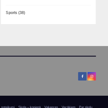
Sports
(38)
s noteikumi
Skola – kopienā
Vakances
Vecākiem
Par skolu