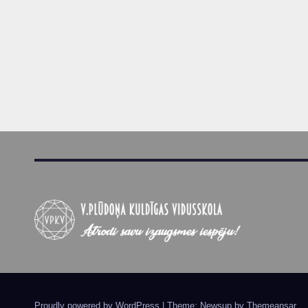
Proudly powered by WordPress
|
Theme: Newsup by
Themeansar
.