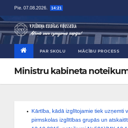
Skip
Pie. 07.08.2026.
14:21
to
content
PAR SKOLU
MĀCĪBU PROCESS
Ministru kabineta noteikum
Kārtība, kādā izglītojamie tiek uzņemti 
pirmskolas izglītības grupās un atskaitī