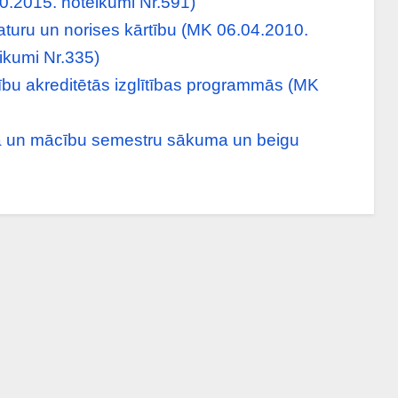
0.2015. noteikumi Nr.591)
aturu un norises kārtību (MK 06.04.2010.
ikumi Nr.335)
ību akreditētās izglītības programmās (MK
a un mācību semestru sākuma un beigu