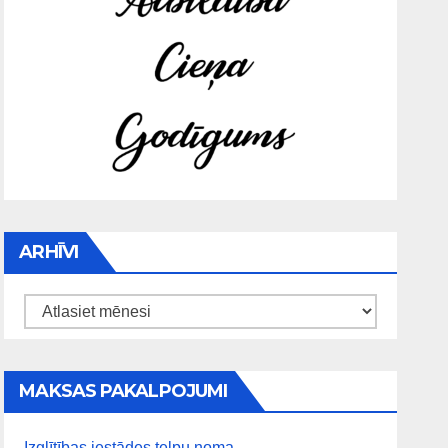
ARHĪVI
Arhīvi
MAKSAS PAKALPOJUMI
Izglītības iestādes telpu noma