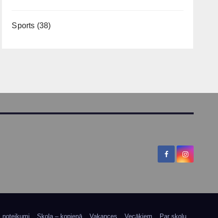
Sports
(38)
s noteikumi
Skola – kopienā
Vakances
Vecākiem
Par skolu