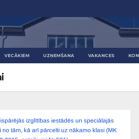
VECĀKIEM
UZŅEMŠANA
VAKANCES
KON
i
vispārējās izglītības iestādēs un speciālajās
ti no tām, kā arī pārcelti uz nākamo klasi (MK