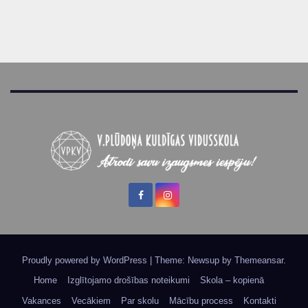
Proudly powered by WordPress
|
Theme: Newsup by
Themeansar
.
Home
Izglītojamo drošības noteikumi
Skola – kopienā
Vakances
Vecākiem
Par skolu
Mācību process
Kontakti