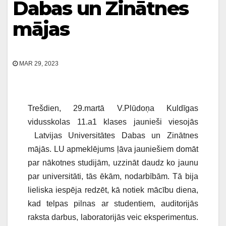
Dabas un Zinātnes
mājas
MAR 29, 2023
Trešdien, 29.martā V.Plūdoņa Kuldīgas
vidusskolas 11.a1 klases jaunieši viesojās
Latvijas Universitātes Dabas un Zinātnes
mājās. LU apmeklējums ļāva jauniešiem domāt
par nākotnes studijām, uzzināt daudz ko jaunu
par universitāti, tās ēkām, nodarbībām. Tā bija
lieliska iespēja redzēt, kā notiek mācību diena,
kad telpas pilnas ar studentiem, auditorijās
raksta darbus, laboratorijās veic eksperimentus.