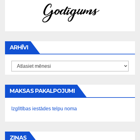
ARHĪVI
Arhīvi
MAKSAS PAKALPOJUMI
Izglītības iestādes telpu noma
ZIŅAS