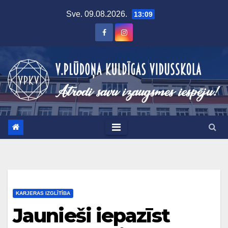
Skip
Sve. 09.08.2026.
13:09
to
content
KARJERAS IZGLĪTĪBA
Jaunieši iepazīst