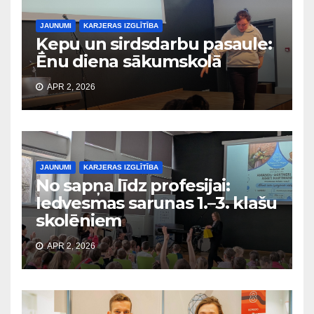
JAUNUMI
KARJERAS IZGLĪTĪBA
Ķepu un sirdsdarbu pasaule:
Ēnu diena sākumskolā
APR 2, 2026
JAUNUMI
KARJERAS IZGLĪTĪBA
No sapņa līdz profesijai:
Iedvesmas sarunas 1.–3. klašu
skolēniem
APR 2, 2026