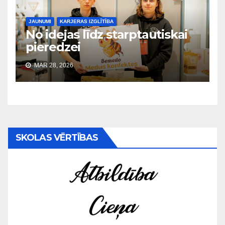
JAUNUMI
KARJERAS IZGLĪTĪBA
No idejas līdz starptautiskai
pieredzei
MAR 28, 2026
SKOLAS VĒRTĪBAS