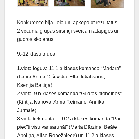
Konkurence bija liela un, apkopojot rezultātus,
2 vecuma grupās sirsnīgi sveicam attapīgos un
gudros skolēnus!
9.-12.klašu grupā:
1.vieta ieguva 11.1.a klases komanda “Madara”
(Laura Adrija Olševska, Ella Jēkabsone,
Ksenija Baltiņa)
2.vieta. 9.b klases komanda “Gudrās blondīnes”
(Kintija Ivanova, Anna Reimane, Annika
Jūrmale)
3.vieta tiek dalīta – 10.2.a klases komanda “Par
piecīti visu var sarunāt” (Marta Dārziņa, Beāte
Āboliņa, Alise Robežniece) un 11.2.a klases