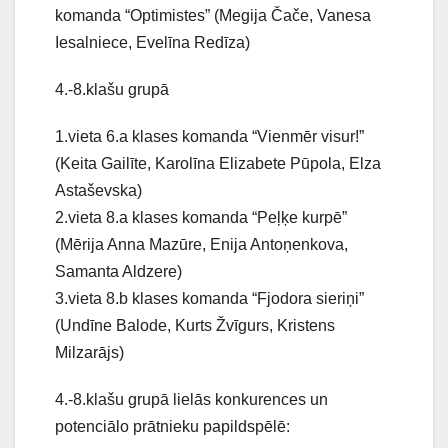
komanda “Optimistes” (Megija Čače, Vanesa
Iesalniece, Evelīna Redīza)
4.-8.klašu grupā
1.vieta 6.a klases komanda “Vienmēr visur!”
(Keita Gailīte, Karolīna Elizabete Pūpola, Elza
Astaševska)
2.vieta 8.a klases komanda “Peļķe kurpē”
(Mērija Anna Mazūre, Enija Antoņenkova,
Samanta Aldzere)
3.vieta 8.b klases komanda “Fjodora sieriņi”
(Undīne Balode, Kurts Žvīgurs, Kristens
Milzarājs)
4.-8.klašu grupā lielās konkurences un
potenciālo prātnieku papildspēlē: