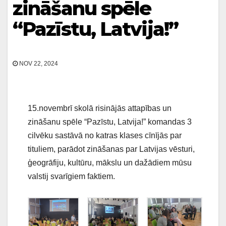
zināšanu spēle
“Pazīstu, Latvija!”
NOV 22, 2024
15.novembrī skolā risinājās attapības un
zināšanu spēle “Pazīstu, Latvija!” komandas 3
cilvēku sastāvā no katras klases cīnījās par
tituliem, parādot zināšanas par Latvijas vēsturi,
ģeogrāfiju, kultūru, mākslu un dažādiem mūsu
valstij svarīgiem faktiem.