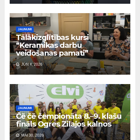
JAUNUMI
Tālākizglītības kursi
“Keramikas darbu
veidošanas pamati”
JŪN 4, 2026
JAUNUMI
Čē čē čempionāta 8.–9. klašu
fināls Ogres Zilajos kalnos
MAI 30, 2026