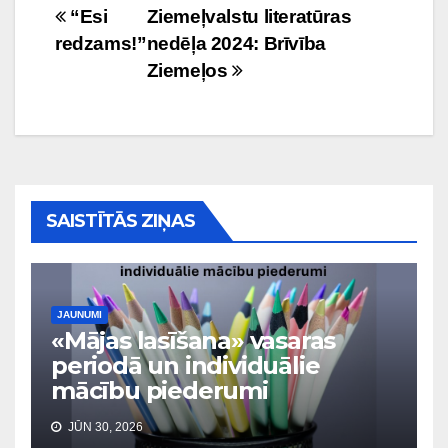
Ziņu
“Esi
Ziemeļvalstu literatūras
redzams!”
nedēļa 2024: Brīvība
izvēlne
Ziemeļos
SAISTĪTĀS ZIŅAS
JAUNUMI
«Mājas lasīšana» vasaras
periodā un individuālie
mācību piederumi
JŪN 30, 2026