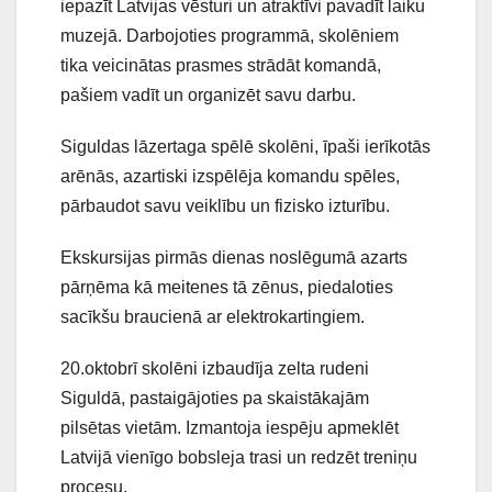
iepazīt Latvijas vēsturi un atraktīvi pavadīt laiku
muzejā. Darbojoties programmā, skolēniem
tika veicinātas prasmes strādāt komandā,
pašiem vadīt un organizēt savu darbu.
Siguldas lāzertaga spēlē skolēni, īpaši ierīkotās
arēnās, azartiski izspēlēja komandu spēles,
pārbaudot savu veiklību un fizisko izturību.
Ekskursijas pirmās dienas noslēgumā azarts
pārņēma kā meitenes tā zēnus, piedaloties
sacīkšu braucienā ar elektrokartingiem.
20.oktobrī skolēni izbaudīja zelta rudeni
Siguldā, pastaigājoties pa skaistākajām
pilsētas vietām. Izmantoja iespēju apmeklēt
Latvijā vienīgo bobsleja trasi un redzēt treniņu
procesu.