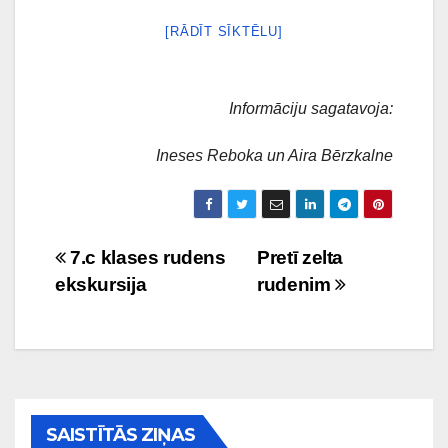
[RĀDĪT SĪKTĒLU]
Informāciju sagatavoja:
Ineses Reboka un Aira Bērzkalne
Ziņu
7.c klases rudens
Pretī zelta
ekskursija
rudenim
izvēlne
SAISTĪTĀS ZIŅAS