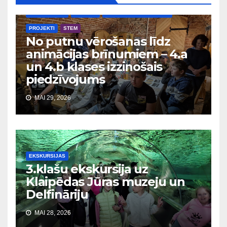
EKSKURSIJAS
JAUNUMI
LATVIJAS SKOLAS SOMA
PROJEKTI
STEM
No putnu vērošanas līdz
animācijas brīnumiem – 4.a
un 4.b klases izzinošais
piedzīvojums
MAI 29, 2026
EKSKURSIJAS
3.klašu ekskursija uz
Klaipēdas Jūras muzeju un
Delfināriju
MAI 28, 2026