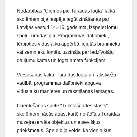
Nodarbības “Ciemos pie Turaidas fogta” laikā
skolēniem bija iespēja iegūt zināšanas par
Latvijas vēsturi 14.-16. gadsimtā, izspēlēt lomu
spēli Turaidas pilī. Programmas dalībnieki,
tērpjoties viduslaiku apģērbā, iejutās bruņinieku
vai zemnieku lomās, uzzināja par iedzīvotāju
dalījumu kārtās un fogta amata funkcijām.
Viesošanās laikā, Turaidas fogta un rakstveža
vadībā, programmas dalībnieki apguva
viduslaiku manieres un rakstīšanas iemaņas.
Orientēšanās spēlē “Tūkstošgades stāsts”
skolēniem nācās atrast kartē norādītus Turaidas
muzejrezervāta objektus un atsevišķus
priekšmetus. Spēle bija veids, kā vienlaikus