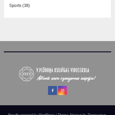
Sports
(38)
Proudly powered by WordPress
|
Theme: Newsup by
Themeansar
.