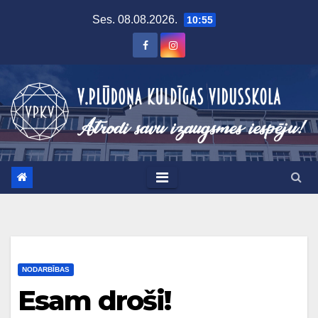
Skip
Ses. 08.08.2026.
10:55
to
content
NODARBĪBAS
Esam droši!