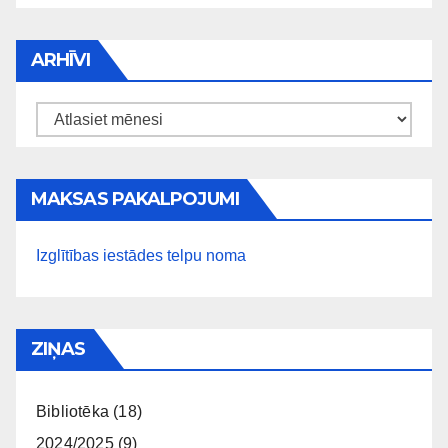
ARHĪVI
Arhīvi
MAKSAS PAKALPOJUMI
Izglītības iestādes telpu noma
ZIŅAS
Bibliotēka
(18)
2024/2025
(9)