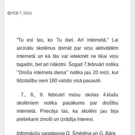
FEB 7, 2023
“Tu esi tas, ko Tu dari. Arī internetā.” Lai
aicinātu skolēnus domāt par viņu aktivitātēm
internetā un kā tās var ietekmēt ne tikai viņu
tagadni, bet arī nākotni. Šogad 7.februārī notika
‘’Droša interneta diena’’ notika jau 20 reizi, kur
līdzdalību ņem 180 valstis visā pasaulē.
7., 8., 9. februārī mūsu skolas 4.klašu
skolēniem notika pasākums par drošību
internetā. Priecēja tas, ka skolēni jau bija
pietiekami zinoši un izrādīja interesi.
Informāciju sagatavoja D. Šmēdiņa un G. Bāra