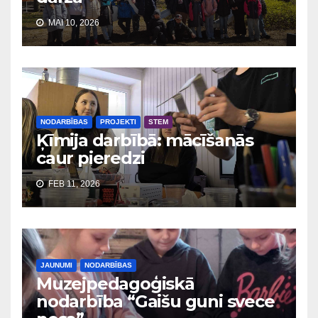
MAI 10, 2026
NODARBĪBAS
PROJEKTI
STEM
Ķīmija darbībā: mācīšanās
caur pieredzi
FEB 11, 2026
JAUNUMI
NODARBĪBAS
Muzejpedagoģiskā
nodarbība “Gaišu guni svece