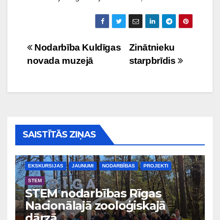
Ziņu
Nodarbība Kuldīgas
Zinātnieku
novada muzejā
starpbrīdis
izvēlne
SAISTĪTĀS ZIŅAS
EKSKURSIJAS
JAUNUMI
NODARBĪBAS
PROJEKTI
STEM
STEM nodarbības Rīgas
Nacionālajā zooloģiskajā
dārzā