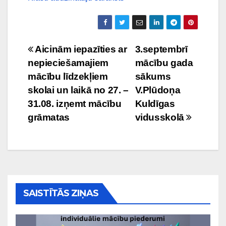
Ziņu
Aicinām iepazīties ar
3.septembrī
nepieciešamajiem
mācību gada
izvēlne
mācību līdzekļiem
sākums
skolai un laikā no 27. –
V.Plūdoņa
31.08. izņemt mācību
Kuldīgas
grāmatas
vidusskolā
SAISTĪTĀS ZIŅAS