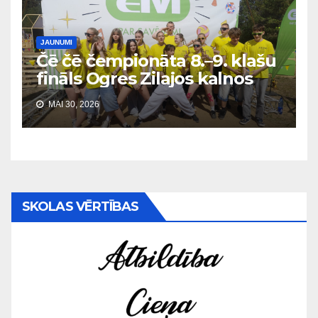
JAUNUMI
Čē čē čempionāta 8.–9. klašu
fināls Ogres Zilajos kalnos
MAI 30, 2026
SKOLAS VĒRTĪBAS