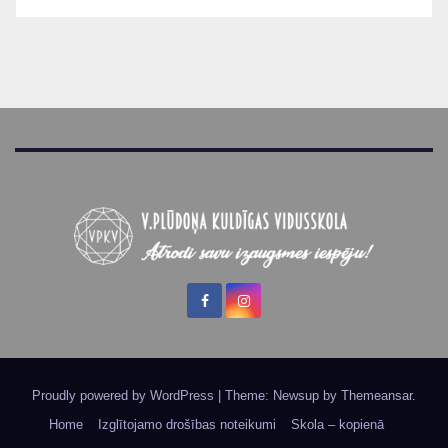
Proudly powered by WordPress
|
Theme: Newsup by
Themeansar
.
Home
Izglītojamo drošības noteikumi
Skola – kopienā