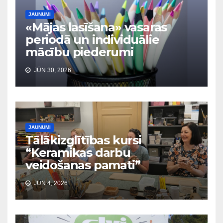
JAUNUMI
«Mājas lasīšana» vasaras
periodā un individuālie
mācību piederumi
JŪN 30, 2026
JAUNUMI
Tālākizglītības kursi
“Keramikas darbu
veidošanas pamati”
JŪN 4, 2026