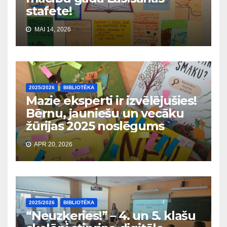
stafete!
MAI 14, 2026
2025/2026
BIBLIOTĒKA
Mazie eksperti ir izvēlējušies!
Bērnu, jauniešu un vecāku
žūrijas 2025 noslēgums
APR 20, 2026
2025/2026
BIBLIOTĒKA
“Neuzķeries!” – 4. un 5. klašu