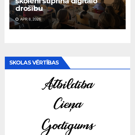
skolēni stiprina digitālo
drošību
APR 8, 2026
SKOLAS VĒRTĪBAS