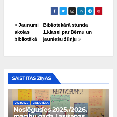
Ziņu
Jaunumi
Bibliotekārā stunda
skolas
1.klasei par Bērnu un
izvēlne
bibliotēkā
jauniešu žūriju
SAISTĪTĀS ZIŅAS
2025/2026
BIBLIOTĒKA
Noslēgusies 2025./2026.
mācību gada Lasīšanas