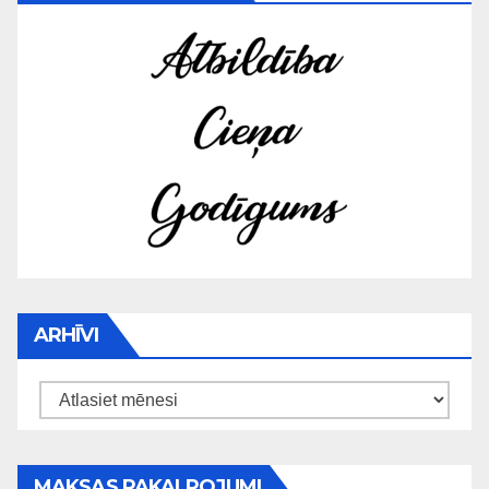
ARHĪVI
Arhīvi
MAKSAS PAKALPOJUMI