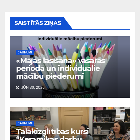
SAISTĪTĀS ZIŅAS
JAUNUMI
«Mājas lasīšana» vasaras
periodā un individuālie
mācību piederumi
JŪN 30, 2026
JAUNUMI
Tālākizglītības kursi
“Keramikas darbu