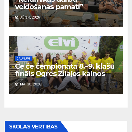
veidošanas pamati”
JŪN 4, 2026
JAUNUMI
Čē čē čempionāta 8.–9. klašu
fināls Ogres Zilajos kalnos
MAI 30, 2026
SKOLAS VĒRTĪBAS