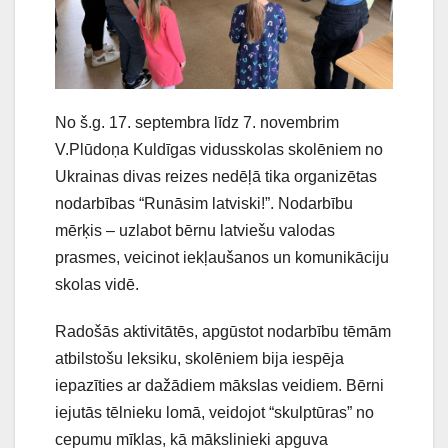
No š.g. 17. septembra līdz 7. novembrim
V.Plūdoņa Kuldīgas vidusskolas skolēniem no
Ukrainas divas reizes nedēļā tika organizētas
nodarbības “Runāsim latviski!”. Nodarbību
mērķis – uzlabot bērnu latviešu valodas
prasmes, veicinot iekļaušanos un komunikāciju
skolas vidē.
Radošās aktivitātēs, apgūstot nodarbību tēmām
atbilstošu leksiku, skolēniem bija iespēja
iepazīties ar dažādiem mākslas veidiem. Bērni
iejutās tēlnieku lomā, veidojot “skulptūras” no
cepumu mīklas, kā mākslinieki apguva