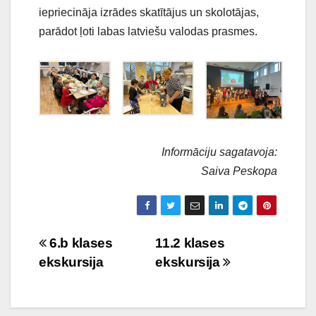
iepriecināja izrādes skatītājus un skolotājas,
parādot ļoti labas latviešu valodas prasmes.
Informāciju sagatavoja:
Saiva Peskopa
Ziņu
6.b klases
11.2 klases
ekskursija
ekskursija
izvēlne