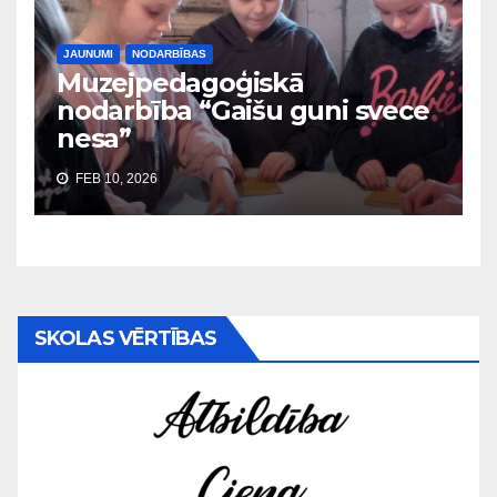
JAUNUMI
NODARBĪBAS
Muzejpedagoģiskā
nodarbība “Gaišu guni svece
nesa”
FEB 10, 2026
SKOLAS VĒRTĪBAS