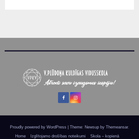
Proudly powered by WordPress
|
Theme: Newsup by
Themeansar
.
Home
Izglītojamo drošības noteikumi
Skola – kopienā