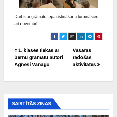
Darbs ar grāmatu iepazīstināšanu turpināsies
arī novembrī.
Ziņu
1. klases tiekas ar
Vasaras
bērnu grāmatu autori
radošās
izvēlne
Agnesi Vanagu
aktivitātes
SAISTĪTĀS ZIŅAS