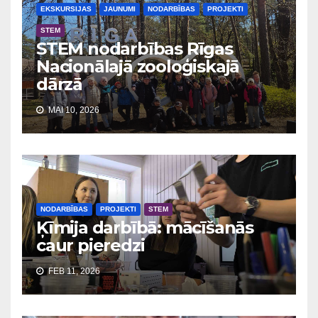
EKSKURSIJAS
JAUNUMI
NODARBĪBAS
PROJEKTI
STEM
STEM nodarbības Rīgas
Nacionālajā zooloģiskajā
dārzā
MAI 10, 2026
NODARBĪBAS
PROJEKTI
STEM
Ķīmija darbībā: mācīšanās
caur pieredzi
FEB 11, 2026