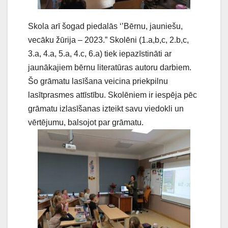
Skola arī šogad piedalās ‘’Bērnu, jauniešu,
vecāku žūrija – 2023.” Skolēni (1.a,b,c, 2.b,c,
3.a, 4.a, 5.a, 4.c, 6.a) tiek iepazīstināti ar
jaunākajiem bērnu literatūras autoru darbiem.
Šo grāmatu lasīšana veicina priekpilnu
lasītprasmes attīstību. Skolēniem ir iespēja pēc
grāmatu izlasīšanas izteikt savu viedokli un
vērtējumu, balsojot par grāmatu.