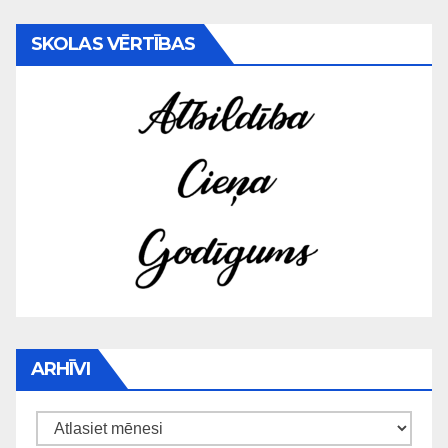
SKOLAS VĒRTĪBAS
ARHĪVI
Arhīvi