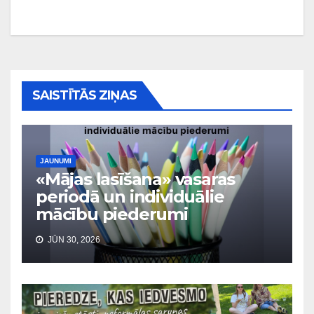
izvēlne
SAISTĪTĀS ZIŅAS
JAUNUMI
«Mājas lasīšana» vasaras
periodā un individuālie
mācību piederumi
JŪN 30, 2026