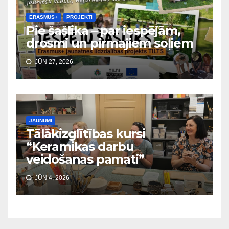
ERASMUS+
PROJEKTI
Pie šašlika – par iespējām,
drosmi un pirmajiem soļiem
JŪN 27, 2026
JAUNUMI
Tālākizglītības kursi
“Keramikas darbu
veidošanas pamati”
JŪN 4, 2026