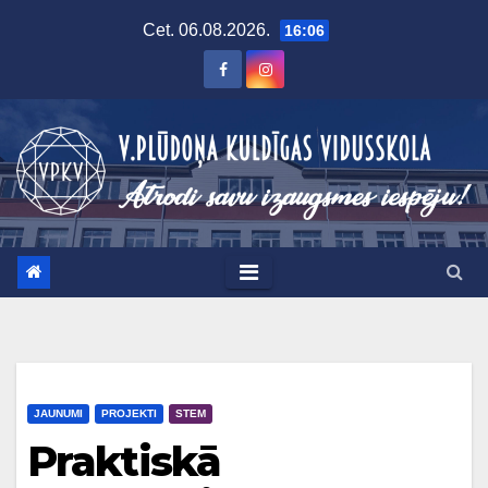
Skip
Cet. 06.08.2026.
16:06
to
content
JAUNUMI
PROJEKTI
STEM
Praktiskā