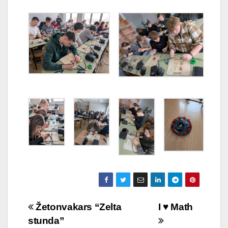
Ziņu
Žetonvakars “Zelta
I ♥️ Math
stunda”