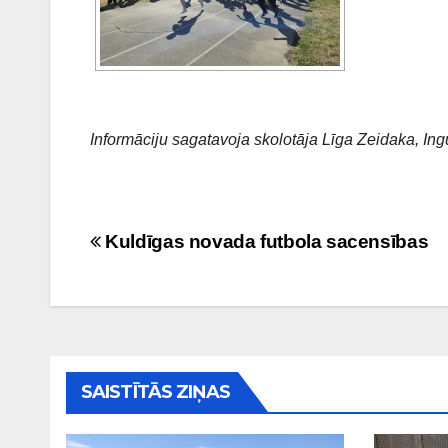
Informāciju sagatavoja skolotāja Līga Zeidaka, In
Ziņu
Kuldīgas novada futbola sacensības
izvēlne
SAISTĪTĀS ZIŅAS