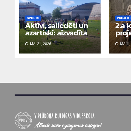
SPORTS
PROJEKT
Aktīvi, saliedēti un
2.a 
azartiski: aizvadīta
proj
skolas Sporta diena
visa
MAI 21, 2026
MAI 1,