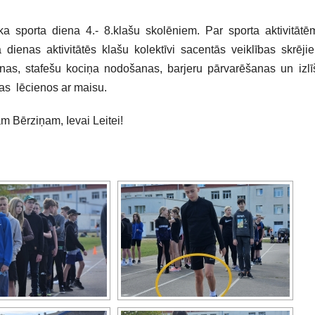
a sporta diena 4.- 8.klašu skolēniem. Par sporta aktivitātē
dienas aktivitātēs klašu kolektīvi sacentās veiklības skrēji
nas, stafešu kociņa nodošanas, barjeru pārvarēšanas un izl
ņas lēcienos ar maisu.
m Bērziņam, Ievai Leitei!