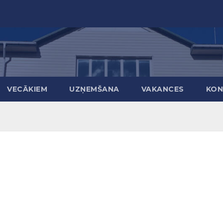
VECĀKIEM
UZŅEMŠANA
VAKANCES
KON