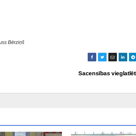
guss Bērziņš
Sacensības vieglatlē