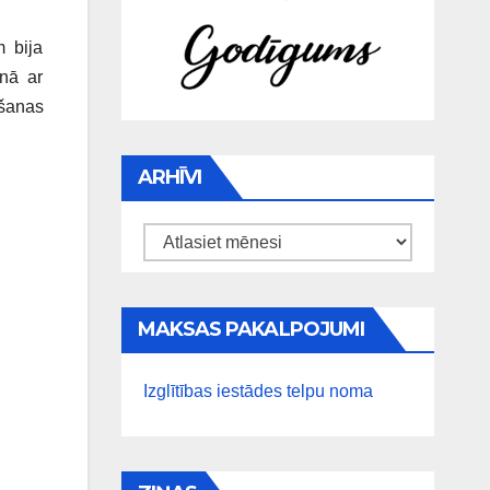
m bija
enā ar
īšanas
ARHĪVI
Arhīvi
MAKSAS PAKALPOJUMI
Izglītības iestādes telpu noma