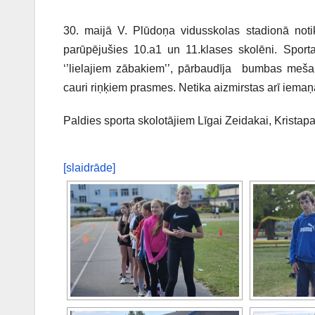
30. maijā V. Plūdoņa vidusskolas stadionā notik
parūpējušies 10.a1 un 11.klases skolēni. Sporta 
‘’lielajiem zābakiem’’, pārbaudīja bumbas meša
cauri riņķiem prasmes. Netika aizmirstas arī iema
Paldies sporta skolotājiem Līgai Zeidakai, Kristapa
[slaidrāde]