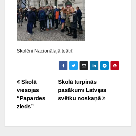
Skolēni Nacionālajā teātrī.
Ziņu
Skolā
Skolā turpinās
viesojas
pasākumi Latvijas
izvēlne
“Papardes
svētku noskaņā
zieds”