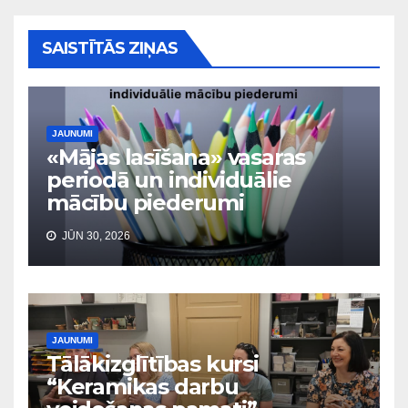
SAISTĪTĀS ZIŅAS
JAUNUMI
«Mājas lasīšana» vasaras
periodā un individuālie
mācību piederumi
JŪN 30, 2026
JAUNUMI
Tālākizglītības kursi
“Keramikas darbu