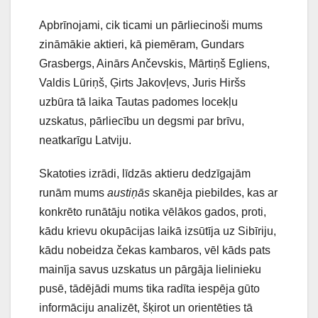
Apbrīnojami, cik ticami un pārliecinoši mums
zināmākie aktieri, kā piemēram, Gundars
Grasbergs, Ainārs Ančevskis, Mārtiņš Egliens,
Valdis Lūriņš, Ģirts Jakovļevs, Juris Hiršs
uzbūra tā laika Tautas padomes locekļu
uzskatus, pārliecību un degsmi par brīvu,
neatkarīgu Latviju.
Skatoties izrādi, līdzās aktieru dedzīgajām
runām mums
austiņās
skanēja piebildes, kas ar
konkrēto runātāju notika vēlākos gados, proti,
kādu krievu okupācijas laikā izsūtīja uz Sibīriju,
kādu nobeidza čekas kambaros, vēl kāds pats
mainīja savus uzskatus un pārgāja lielinieku
pusē, tādējādi mums tika radīta iespēja gūto
informāciju analizēt, šķirot un orientēties tā