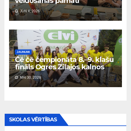
veidošanas pamati”
JŪN 4, 2026
JAUNUMI
Čē čē čempionāta 8.–9. klašu
fināls Ogres Zilajos kalnos
MAI 30, 2026
SKOLAS VĒRTĪBAS