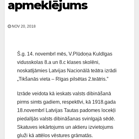
apmeklējums
NOV 20, 2018
Š.g. 14. novembrī mēs, V.Plūdoņa Kuldīgas
vidusskolas 8.a un 8.c klases skolēni,
noskatījāmies Latvijas Nacionālā teātra izrādi
„Tikšanās vieta – Rīgas pilsētas 2.teātris.”
Izrāde veidota kā ieskats valsts dibināšanā
pirms simts gadiem, respektīvi, kā 1918.gada
18.novembrī Latvijas Tautas padomes locekļi
piedalījās valsts dibināšanas svinīgajā sēdē.
Skatuves iekārtojums un aktieru izvietojums
gluži kā attēlos vēstures grāmatās.