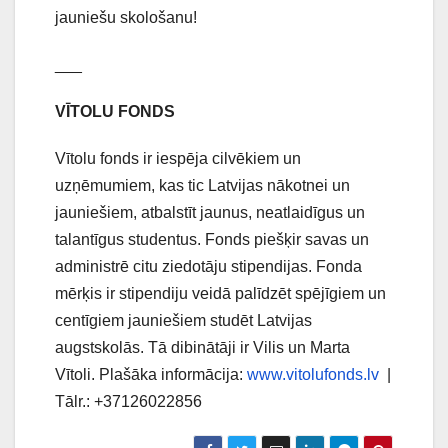
jauniešu skološanu!
___
VĪTOLU FONDS
Vītolu fonds ir iespēja cilvēkiem un
uzņēmumiem, kas tic Latvijas nākotnei un
jauniešiem, atbalstīt jaunus, neatlaidīgus un
talantīgus studentus. Fonds piešķir savas un
administrē citu ziedotāju stipendijas. Fonda
mērķis ir stipendiju veidā palīdzēt spējīgiem un
centīgiem jauniešiem studēt Latvijas
augstskolās. Tā dibinātāji ir Vilis un Marta
Vītoli. Plašāka informācija:
www.vitolufonds.lv
|
Tālr.: +37126022856