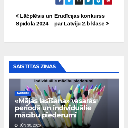
Ziņu
Lāčplēsis un
Erudīcijas konkurss
Spīdola 2024
par Latviju 2.b klasē
izvēlne
SAISTĪTĀS ZIŅAS
JAUNUMI
«Mājas lasīšana» vasaras
periodā un individuālie
mācību piederumi
JŪN 30, 2026