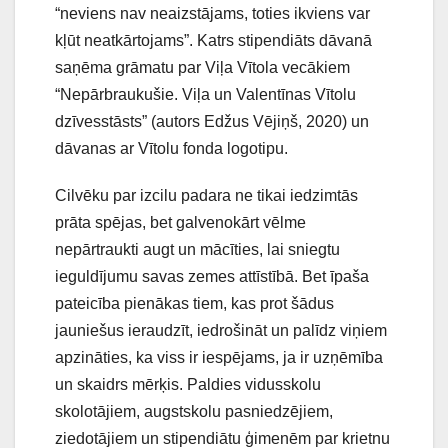
“neviens nav neaizstājams, toties ikviens var
kļūt neatkārtojams”. Katrs stipendiāts dāvanā
saņēma grāmatu par Viļa Vītola vecākiem
“Nepārbraukušie. Viļa un Valentīnas Vītolu
dzīvesstāsts” (autors Edžus Vējiņš, 2020) un
dāvanas ar Vītolu fonda logotipu.
Cilvēku par izcilu padara ne tikai iedzimtās
prāta spējas, bet galvenokārt vēlme
nepārtraukti augt un mācīties, lai sniegtu
ieguldījumu savas zemes attīstībā. Bet īpaša
pateicība pienākas tiem, kas prot šādus
jauniešus ieraudzīt, iedrošināt un palīdz viņiem
apzināties, ka viss ir iespējams, ja ir uzņēmība
un skaidrs mērķis. Paldies vidusskolu
skolotājiem, augstskolu pasniedzējiem,
ziedotājiem un stipendiātu ģimenēm par krietnu