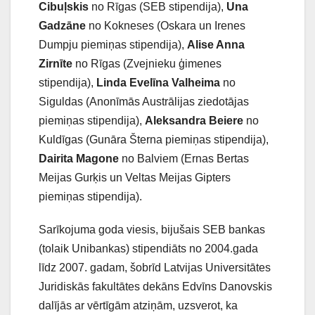
Cibuļskis
no Rīgas (SEB stipendija),
Una
Gadzāne
no Kokneses (Oskara un Irenes
Dumpju piemiņas stipendija),
Alise Anna
Zirnīte
no Rīgas (Zvejnieku ģimenes
stipendija),
Linda Evelīna Valheima
no
Siguldas (Anonīmās Austrālijas ziedotājas
piemiņas stipendija),
Aleksandra Beiere
no
Kuldīgas (Gunāra Šterna piemiņas stipendija),
Dairita Magone
no Balviem (Ernas Bertas
Meijas Gurķis un Veltas Meijas Gipters
piemiņas stipendija).
Sarīkojuma goda viesis, bijušais SEB bankas
(tolaik Unibankas) stipendiāts no 2004.gada
līdz 2007. gadam, šobrīd Latvijas Universitātes
Juridiskās fakultātes dekāns Edvīns Danovskis
dalījās ar vērtīgām atziņām, uzsverot, ka