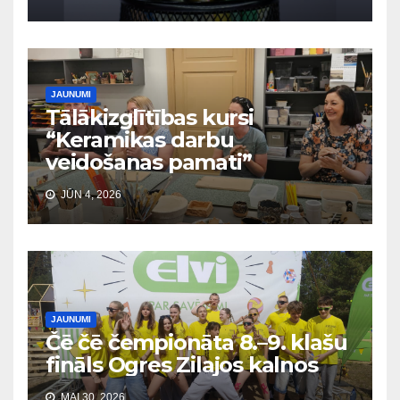
JAUNUMI
Tālākizglītības kursi
“Keramikas darbu
veidošanas pamati”
JŪN 4, 2026
JAUNUMI
Čē čē čempionāta 8.–9. klašu
fināls Ogres Zilajos kalnos
MAI 30, 2026