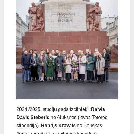
2024./2025. studiju gada izcilnieki:
Raivis
Dāvis Steberis
no Alūksnes (Ievas Teteres
stipendija),
Henrijs Kravals
no Bauskas
(Imanta Freiberga jubilejas stipendija),