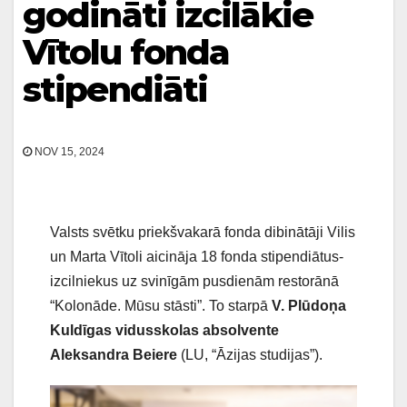
godināti izcilākie
Vītolu fonda
stipendiāti
NOV 15, 2024
Valsts svētku priekšvakarā fonda dibinātāji Vilis
un Marta Vītoli aicināja 18 fonda stipendiātus-
izcilniekus uz svinīgām pusdienām restorānā
“Kolonāde. Mūsu stāsti”. To starpā
V. Plūdoņa
Kuldīgas vidusskolas absolvente
Aleksandra Beiere
(LU, “Āzijas studijas”).