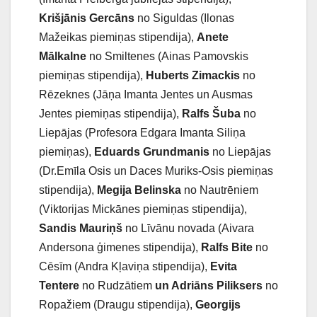
Krišjānis Gercāns
no Siguldas (Ilonas
Mažeikas piemiņas stipendija),
Anete
Mālkalne
no Smiltenes (Ainas Pamovskis
piemiņas stipendija),
Huberts Zimackis
no
Rēzeknes (Jāņa Imanta Jentes un Ausmas
Jentes piemiņas stipendija),
Ralfs Šuba
no
Liepājas (Profesora Edgara Imanta Siliņa
piemiņas),
Eduards Grundmanis
no Liepājas
(Dr.Emīla Osis un Daces Muriks-Osis piemiņas
stipendija),
Megija Belinska
no Nautrēniem
(Viktorijas Mickānes piemiņas stipendija),
Sandis Mauriņš
no Līvānu novada (Aivara
Andersona ģimenes stipendija),
Ralfs Bite
no
Cēsīm (Andra Kļaviņa stipendija),
Evita
Tentere
no Rudzātiem
un Adriāns Piliksers
no
Ropažiem (Draugu stipendija),
Georgijs