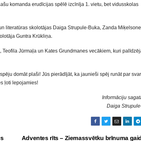
šu komanda erudīcijas spēlē izcīnīja 1. vietu, bet vidusskolas
 literatūras skolotājas Daiga Strupule-Buka, Zanda Miķelsone,
olotāja Guntra Krūkliņa.
s, Teofila Jūrmaļa un Kates Grundmanes vecākiem, kuri palīdzēj
ju domāt plaši! Jūs pierādījāt, ka jaunieši spēj runāt par sva
s ļoti lepojamies!
Informāciju sagat
Daiga Strupul
os
Adventes rīts – Ziemassvētku brīnuma ga