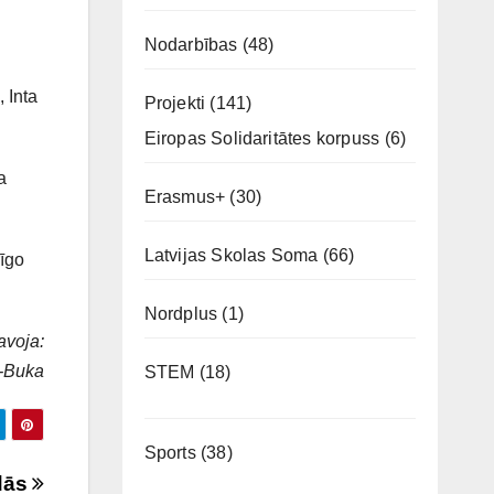
Nodarbības
(48)
 Inta
Projekti
(141)
Eiropas Solidaritātes korpuss
(6)
a
Erasmus+
(30)
Latvijas Skolas Soma
(66)
rīgo
Nordplus
(1)
avoja:
e-Buka
STEM
(18)
Sports
(38)
idās