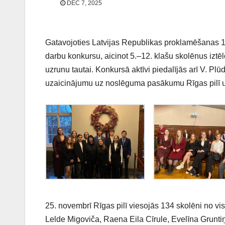
DEC 7, 2025
Gatavojoties Latvijas Republikas proklamēšanas 10
darbu konkursu, aicinot 5.–12. klašu skolēnus iztē
uzrunu tautai. Konkursā aktīvi piedalījās arī V. Plū
uzaicinājumu uz noslēguma pasākumu Rīgas pilī un
25. novembrī Rīgas pilī viesojās 134 skolēni no vis
Lelde Migoviča, Raena Eila Cīrule, Evelīna Grunti