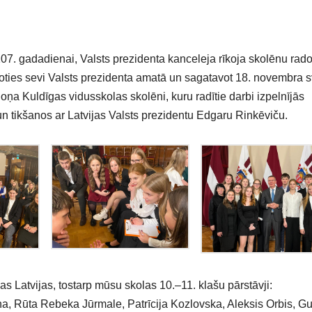
7. gadadienai, Valsts prezidenta kanceleja rīkoja skolēnu rad
loties sevi Valsts prezidenta amatā un sagatavot 18. novembra 
doņa Kuldīgas vidusskolas skolēni, kuru radītie darbi izpelnījās
 tikšanos ar Latvijas Valsts prezidentu Edgaru Rinkēviču.
as Latvijas, tostarp mūsu skolas 10.–11. klašu pārstāvji:
ņa, Rūta Rebeka Jūrmale, Patrīcija Kozlovska, Aleksis Orbis, G