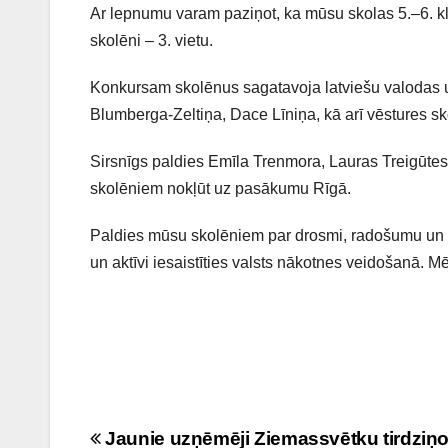
Ar lepnumu varam paziņot, ka mūsu skolas 5.–6. kla
skolēni – 3. vietu.
Konkursam skolēnus sagatavoja latviešu valodas un
Blumberga-Zeltiņa, Dace Līniņa, kā arī vēstures sk
Sirsnīgs paldies Emīla Trenmora, Lauras Treigūte
skolēniem nokļūt uz pasākumu Rīgā.
Paldies mūsu skolēniem par drosmi, radošumu un spē
un aktīvi iesaistīties valsts nākotnes veidošanā. Mē
Ziņu
Jaunie uzņēmēji Ziemassvētku tirdziņ