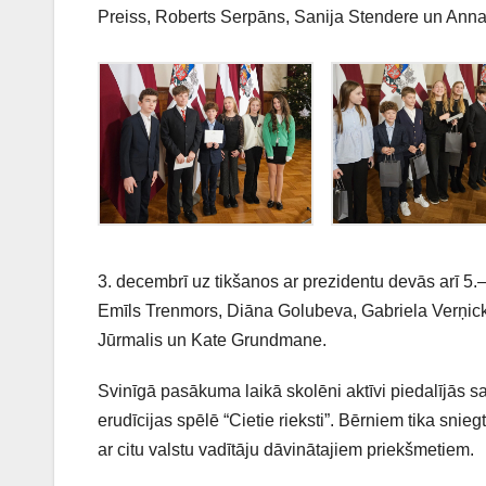
Preiss, Roberts Serpāns, Sanija Stendere un Anna 
3. decembrī uz tikšanos ar prezidentu devās arī 5.–
Emīls Trenmors, Diāna Golubeva, Gabriela Verņicka
Jūrmalis un Kate Grundmane.
Svinīgā pasākuma laikā skolēni aktīvi piedalījās s
erudīcijas spēlē “Cietie rieksti”. Bērniem tika sni
ar citu valstu vadītāju dāvinātajiem priekšmetiem.