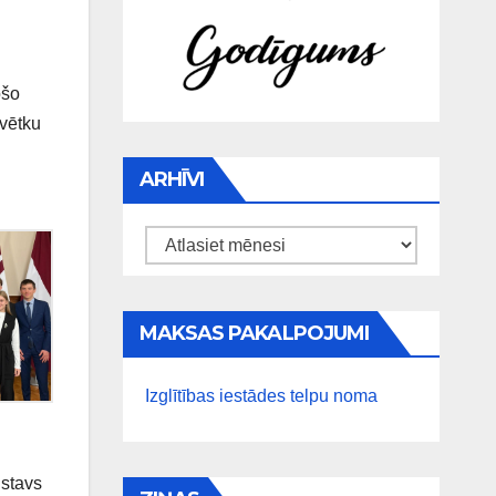
ošo
svētku
ARHĪVI
Arhīvi
MAKSAS PAKALPOJUMI
Izglītības iestādes telpu noma
ustavs