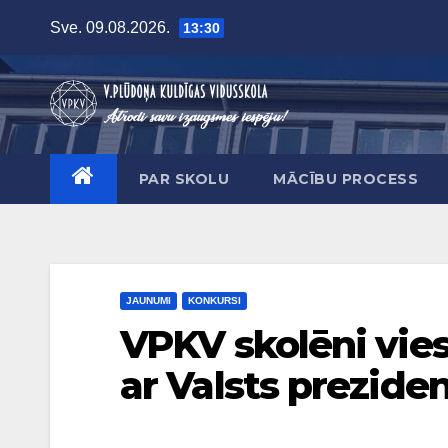
Skip
Sve. 09.08.2026.
13:30
to
content
PAR SKOLU
MĀCĪBU PROCESS
JAUNUMI
KONKURSI
VPKV skolēni vieso
ar Valsts prezide