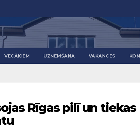
VECĀKIEM
UZŅEMŠANA
VAKANCES
KON
jas Rīgas pilī un tiekas
ntu