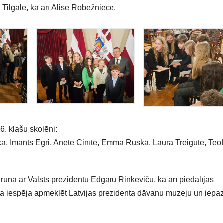
Tilgale, kā arī Alise Robežniece.
6. klašu skolēni:
, Imants Egri, Anete Cinīte, Emma Ruska, Laura Treigūte, Teof
arunā ar Valsts prezidentu Edgaru Rinkēviču, kā arī piedalījās
egta iespēja apmeklēt Latvijas prezidenta dāvanu muzeju un iepaz