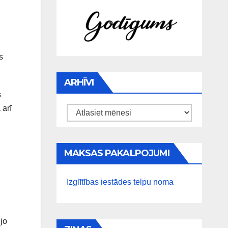
s
ARHĪVI
s
 arī
Arhīvi
MAKSAS PAKALPOJUMI
Izglītības iestādes telpu noma
jo