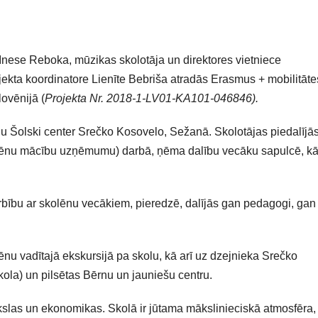
Inese Reboka, mūzikas skolotāja un direktores vietniece
ekta koordinatore Lienīte Bebriša atradās Erasmus + mobilitāte
ovēnijā (
Projekta Nr. 2018-1-LV01-KA101-
046846).
nu Šolski center Srečko Kosovelo, Sežanā. Skolotājas piedalījā
ēnu mācību uzņēmumu) darbā, ņēma dalību vecāku sapulcē, kā
rbību ar skolēnu vecākiem, pieredzē, dalījās gan pedagogi, gan
nu vadītajā ekskursijā pa skolu, kā arī uz dzejnieka Srečko
ola) un pilsētas Bērnu un jauniešu centru.
ākslas un ekonomikas. Skolā ir jūtama mākslinieciskā atmosfēra, 