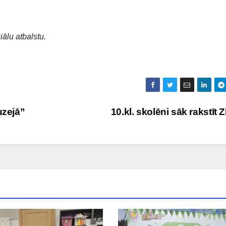
iālu atbalstu.
uzejā”
10.kl. skolēni sāk rakstīt