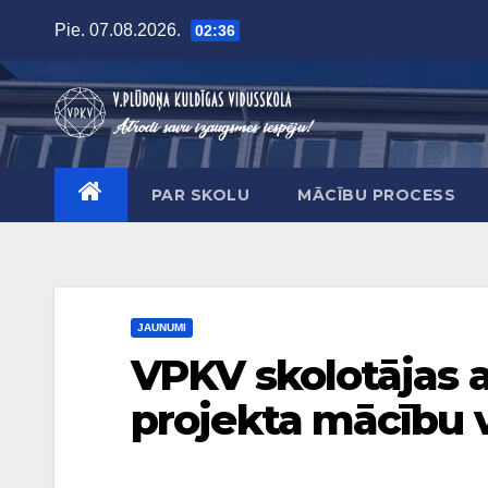
Skip
Pie. 07.08.2026.
02:36
to
content
PAR SKOLU
MĀCĪBU PROCESS
JAUNUMI
VPKV skolotājas 
projekta mācību v