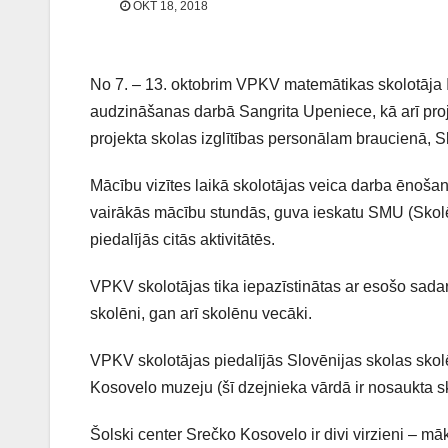
OKT 18, 2018
No 7. – 13. oktobrim VPKV matemātikas skolotāja 
audzināšanas darbā Sangrita Upeniece, kā arī proj
projekta skolas izglītības personālam
braucienā, Sl
Mācību vizītes laikā skolotājas veica darba ēnoša
vairākās mācību stundās, guva ieskatu SMU (Skol
piedalījās citās aktivitātēs.
VPKV skolotājas tika iepazīstinātas ar esošo sada
skolēni, gan arī skolēnu vecāki.
VPKV skolotājas piedalījās Slovēnijas skolas skolē
Kosovelo muzeju (šī dzejnieka vārdā ir nosaukta sk
Šolski center Srečko Kosovelo ir divi virzieni – m