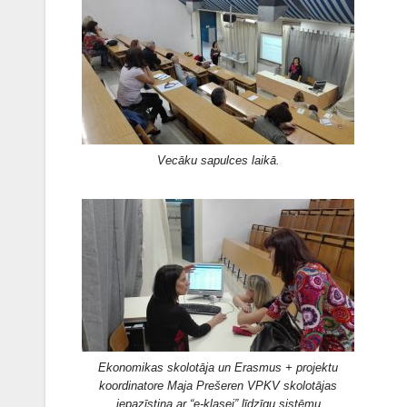
Vecāku sapulces laikā.
Ekonomikas skolotāja un Erasmus + projektu
koordinatore Maja Prešeren VPKV skolotājas
iepazīstina ar “e-klasei” līdzīgu sistēmu