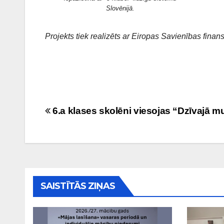
Slovēnijā.
Projekts tiek realizēts ar Eiropas Savienības finans
Ziņu
6.a klases skolēni viesojas “Dzīvajā m
izvēlne
SAISTĪTĀS ZIŅAS