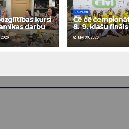
JAUNUMI
kizglītības kursi
Čē čē čempionā
amikas darbu
8.–9. klašu fināls
ošanas pamati”
Ogres Zilajos ka
 2026
MAI 30, 2026