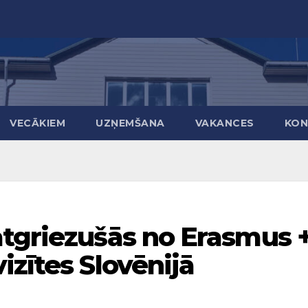
VECĀKIEM
UZŅEMŠANA
VAKANCES
KON
atgriezušās no Erasmus 
izītes Slovēnijā