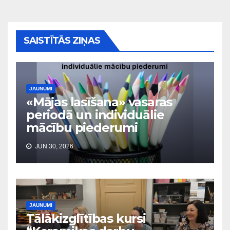
SAISTĪTĀS ZIŅAS
JAUNUMI
«Mājas lasīšana» vasaras
periodā un individuālie
mācību piederumi
JŪN 30, 2026
JAUNUMI
Tālākizglītības kursi