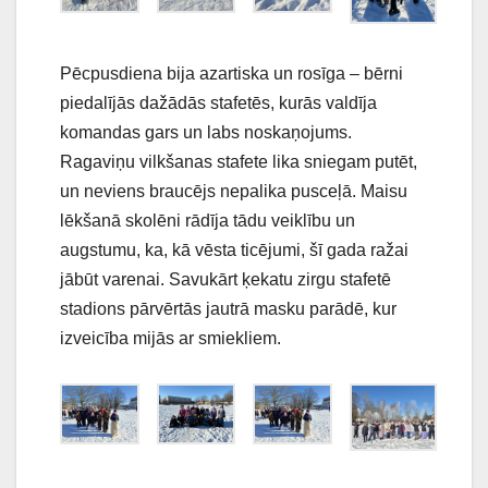
Pēcpusdiena bija azartiska un rosīga – bērni
piedalījās dažādās stafetēs, kurās valdīja
komandas gars un labs noskaņojums.
Ragaviņu vilkšanas stafete lika sniegam putēt,
un neviens braucējs nepalika pusceļā. Maisu
lēkšanā skolēni rādīja tādu veiklību un
augstumu, ka, kā vēsta ticējumi, šī gada ražai
jābūt varenai. Savukārt ķekatu zirgu stafetē
stadions pārvērtās jautrā masku parādē, kur
izveicība mijās ar smiekliem.