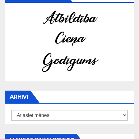
ARHĪVI
Arhīvi