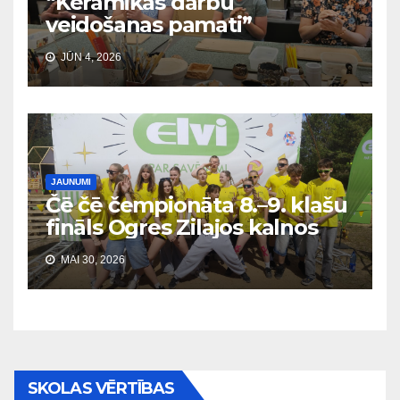
“Keramikas darbu
veidošanas pamati”
JŪN 4, 2026
JAUNUMI
Čē čē čempionāta 8.–9. klašu
fināls Ogres Zilajos kalnos
MAI 30, 2026
SKOLAS VĒRTĪBAS