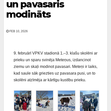
un pavasaris
modināts
FEB 10, 2026
9. februārī VPKV stadionā 1.–3. klašu skolēni ar
prieku un sparu svinēja Meteņus, izdancinot
ziemu un skaļi modinot pavasari. Meteņi ir laiks,
kad saule sāk griezties uz pavasara pusi, un to
skolēni atzīmēja ar kārtīgu kustību prieku.