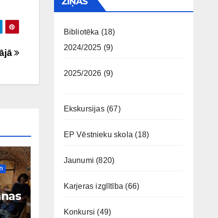
ZIŅAS
Bibliotēka
(18)
2024/2025
(9)
ājā
2025/2026
(9)
Ekskursijas
(67)
EP Vēstnieku skola
(18)
Jaunumi
(820)
I
Karjeras izglītība
(66)
anas
Konkursi
(49)