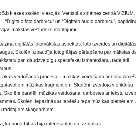
 5.b klases skolēni viesojās Ventspils zinātnes centrā VIZIUM,
 “Digitālo foto darbnīcu” un “Digitālo audio darbnīcu”, papildin
, Latvijas mākslas vēsturisko mantojumu.
iepazina digitālās fotomākslas aspektus: foto izveides un digitālā
augus. Skolēni izbaudīja fotogrāfijas pārtapšanu par mākslas d
riekšstatu par daudzveidīgu specefektu izmantošanu, tādējādi
darbus.
 mūzikas veidošanas procesā – mūzikas veidošana ar nošu zīmē
atavotiem mūzikas fragmentiem. Skolēni izveidoja vienkāršu
 Skolēni paralēli mūzikas veidošanai darbosies ar tekstu izvei
ammas. Skolēni iepazinās ar latviešu repa mūzikas piemēriem 
u radītajiem skaņdarbiem.
na, ka nodarbības bija interesantas un izzinošas.