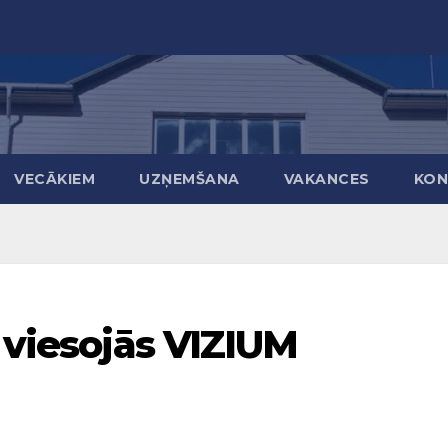
VECĀKIEM
UZŅEMŠANA
VAKANCES
KON
i viesojās VIZIUM