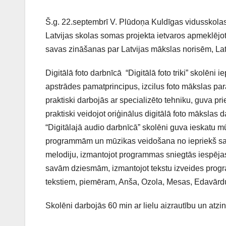
Š.g. 22.septembrī V. Plūdoņa Kuldīgas vidusskolas
Latvijas skolas somas projekta ietvaros apmeklējot
savas zināšanas par Latvijas mākslas norisēm
Digitālā foto darbnīcā “Digitālā foto triki” skolēni 
apstrādes pamatprincipus, izcilus foto mākslas par
praktiski darbojās ar specializēto tehniku, guva p
praktiski veidojot oriģinālus digitālā foto mākslas 
“Digitālajā audio darbnīcā” skolēni guva ieskatu
programmām un mūzikas veidošana no iepriekš sag
melodiju, izmantojot programmas sniegtās iespējas.
savām dziesmām, izmantojot tekstu izveides progr
tekstiem, piemēram, Anša, Ozola, Mesas, Edavārd
Skolēni darbojās 60 min ar lielu aizrautību un atzi