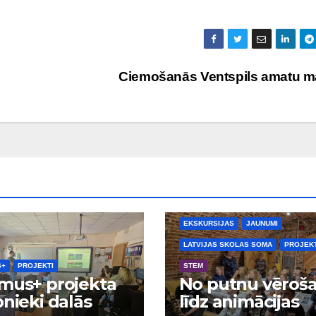
Ciemošanās Ventspils amatu m
EKSKURSIJAS
JAUNUMI
LATVIJAS SKOLAS SOMA
PROJEKT
S+
PROJEKTI
STEM
mus+ projekta
No putnu vēroš
bnieki dalās
līdz animācijas