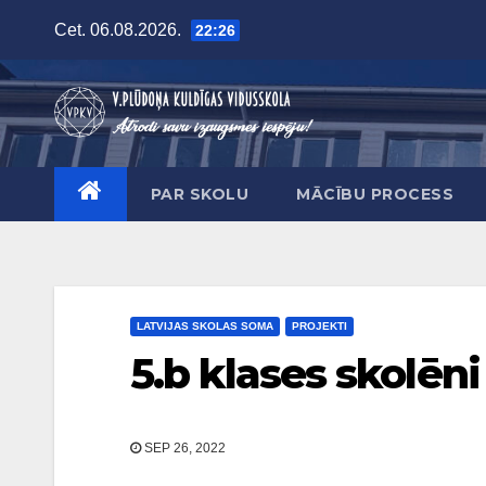
Skip
Cet. 06.08.2026.
22:26
to
content
PAR SKOLU
MĀCĪBU PROCESS
LATVIJAS SKOLAS SOMA
PROJEKTI
5.b klases skolēn
SEP 26, 2022