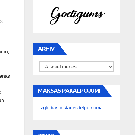
ot
s
ARHĪVI
arbu,
Arhīvi
šanas
MAKSAS PAKALPOJUMI
di
un
Izglītības iestādes telpu noma