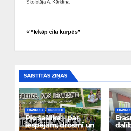
Skolotāja A. Kārkliņa
Ziņu
“Iekāp cita kurpēs”
izvēlne
SAISTĪTĀS ZIŅAS
ERASMUS+
PROJEKTI
ERASMU
Pie šašlika – par
Eras
iespējām, drosmi un
dalī