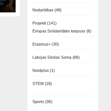
 un
šais
Nodarbības
(48)
Projekti
(141)
Eiropas Solidaritātes korpuss
(6)
Erasmus+
(30)
Latvijas Skolas Soma
(66)
Nordplus
(1)
STEM
(18)
Sports
(38)