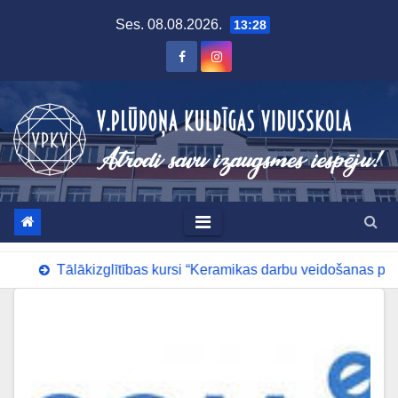
Skip
Ses. 08.08.2026.
13:28
to
content
Tālākizglītības kursi “Keramikas darbu veidošanas pamati”