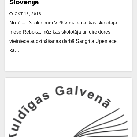
Slovēnijā
OKT 18, 2018
No 7. – 13. oktobrim VPKV matemātikas skolotāja
Inese Reboka, mūzikas skolotāja un direktores
vietniece audzināšanas darbā Sangrita Upeniece,
kā…