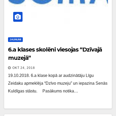
JAUNUMI
6.a klases skolēni viesojas “Dzīvajā
muzejā”
OKT 24, 2018
19.10.2018. 6.a klase kopā ar audzinātāju Līgu
Zeidaku apmeklēja “Dzīvo muzeju” un iepazina Senās
Kuldīgas stāstu. Pasākums notika…