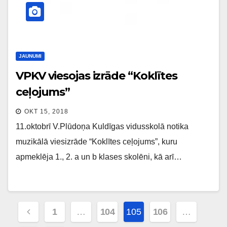
JAUNUMI
VPKV viesojas izrāde “Koklītes
ceļojums”
OKT 15, 2018
11.oktobrī V.Plūdoņa Kuldīgas vidusskolā notika
muzikālā viesizrāde “Koklītes ceļojums”, kuru
apmeklēja 1., 2. a un b klases skolēni, kā arī…
Ziņu
1
…
104
105
106
…