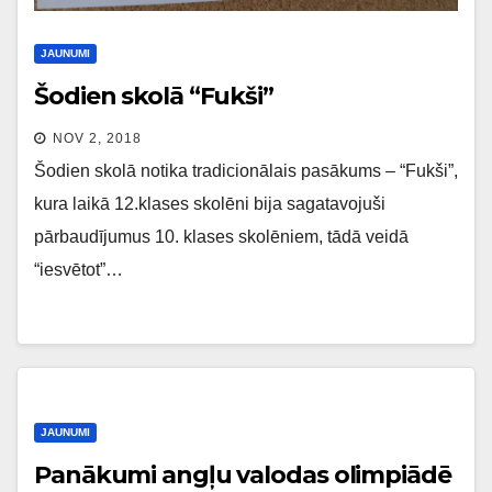
JAUNUMI
Šodien skolā “Fukši”
NOV 2, 2018
Šodien skolā notika tradicionālais pasākums – “Fukši”,
kura laikā 12.klases skolēni bija sagatavojuši
pārbaudījumus 10. klases skolēniem, tādā veidā
“iesvētot”…
JAUNUMI
Panākumi angļu valodas olimpiādē