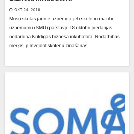
OKT 24, 2018
Mūsu skolas jaunie uzņēmēji jeb skolēnu mācību
uzņēmumu (SMU) pārstāvji 18.oktobrī piedalījās
nodarbībā Kuldīgas biznesa inkubatorā. Nodarbības
mērķis: pilnveidot skolēnu zināšanas…