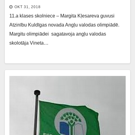
OKT 31, 2018
11.a klases skolniece – Margita Kļesareva guvusi
Atzinību Kuldīgas novada Angļu valodas olimpiādē.
Margitu olimpiādei sagatavoja angļu valodas
skolotāja Vineta…