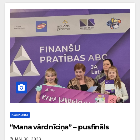
KONKURSI
“Mana vārdnīciņa” – pusfināls
MAI 30, 2023