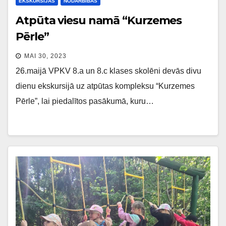
EKSKURSIJAS
NODARBĪBAS
Atpūta viesu namā “Kurzemes
Pērle”
MAI 30, 2023
26.maijā VPKV 8.a un 8.c klases skolēni devās divu
dienu ekskursijā uz atpūtas kompleksu “Kurzemes
Pērle”, lai piedalītos pasākumā, kuru…