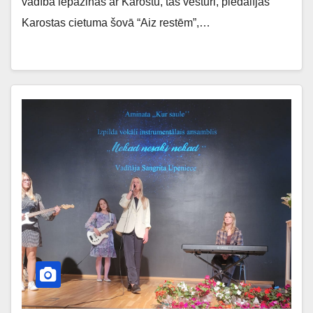
vadībā iepazinās ar Karostu, tās vēsturi, piedalījās
Karostas cietuma šovā “Aiz restēm”,…