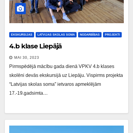
EKSKURSIJAS
LATVIJAS SKOLAS SOMA
NODARBĪBAS
PROJEKTI
4.b klase Liepājā
MAI 30, 2023
Pirmspēdējā mācību gada dienā VPKV 4.b klases
skolēni devās ekskursijā uz Liepāju. Vispirms projekta
“Latvijas skolas soma” ietvaros apmeklējām
17.-19.gadsimta…