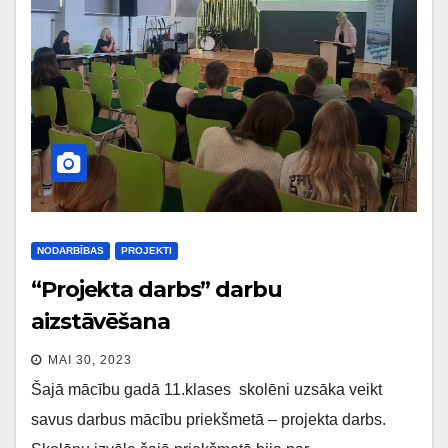
NODARBĪBAS
PROJEKTI
“Projekta darbs” darbu
aizstāvēšana
MAI 30, 2023
Šajā mācību gadā 11.klases skolēni uzsāka veikt
savus darbus mācību priekšmetā – projekta darbs.