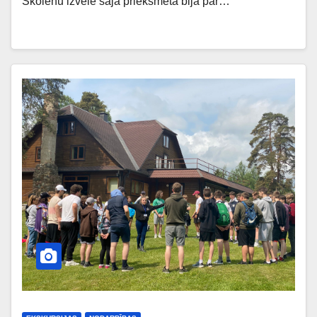
Skolēnu izvēle šajā priekšmetā bija par…