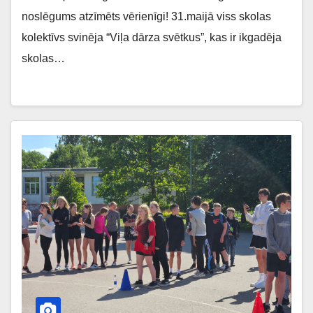
noslēgums atzīmēts vērienīgi! 31.maijā viss skolas
kolektīvs svinēja “Viļa dārza svētkus”, kas ir ikgadēja
skolas…